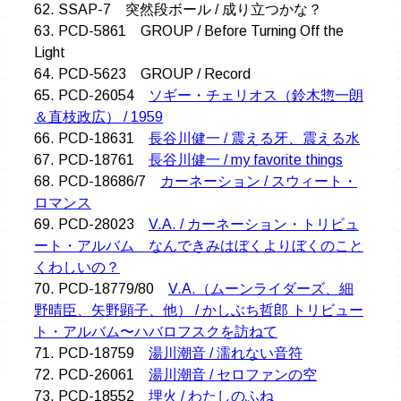
62. SSAP-7 突然段ボール / 成り立つかな？
63. PCD-5861 GROUP / Before Turning Off the
Light
64. PCD-5623 GROUP / Record
65. PCD-26054
ソギー・チェリオス（鈴木惣一朗
＆直枝政広） / 1959
66. PCD-18631
長谷川健一 / 震える牙、震える水
67. PCD-18761
長谷川健一 / my favorite things
68. PCD-18686/7
カーネーション / スウィート・
ロマンス
69. PCD-28023
V.A. / カーネーション・トリビュ
ート・アルバム なんできみはぼくよりぼくのこと
くわしいの？
70. PCD-18779/80
V.A.（ムーンライダーズ、細
野晴臣、矢野顕子、他） / かしぶち哲郎 トリビュー
ト・アルバム〜ハバロフスクを訪ねて
71. PCD-18759
湯川潮音 / 濡れない音符
72. PCD-26061
湯川潮音 / セロファンの空
73. PCD-18552
埋火 / わたしのふね