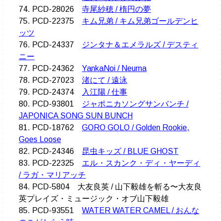
74. PCD-28026
寺尾紗穂 / 楕円の夢
75. PCD-22375
キム兄弟 / キム兄弟ゴールデンヒ
ッツ
76. PCD-24337
ジンタナ＆エメラルズ / デスティ
ニー
77. PCD-24362
YankaNoi / Neuma
78. PCD-27023
渚にて / 遠泳
79. PCD-24374
入江陽 / 仕事
80. PCD-93801
ジャポニカソングサンバンチ /
JAPONICA SONG SUN BUNCH
81. PCD-18762
GORO GOLO / Golden Rookie,
Goes Loose
82. PCD-24346
昆虫キッズ / BLUE GHOST
83. PCD-22325
エル・スカンク・ディ・ヤーディ
/ ラガ・マリアッチ
84. PCD-5804 大友良英 / 山下毅雄を斬る〜大友良
英プレイズ・ミュージック・オブ山下毅雄
85. PCD-93551
WATER WATER CAMEL / おんな