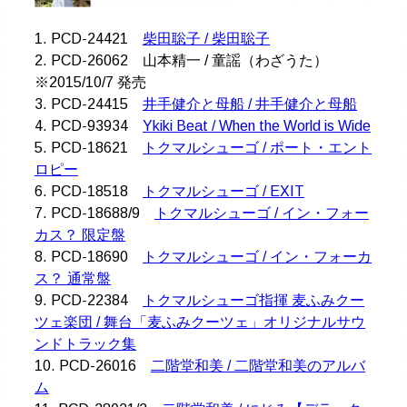
1. PCD-24421
柴田聡子 / 柴田聡子
2. PCD-26062 山本精一 / 童謡（わざうた）
※2015/10/7 発売
3. PCD-24415
井手健介と母船 / 井手健介と母船
4. PCD-93934
Ykiki Beat / When the World is Wide
5. PCD-18621
トクマルシューゴ / ポート・エント
ロピー
6. PCD-18518
トクマルシューゴ / EXIT
7. PCD-18688/9
トクマルシューゴ / イン・フォー
カス？ 限定盤
8. PCD-18690
トクマルシューゴ / イン・フォーカ
ス？ 通常盤
9. PCD-22384
トクマルシューゴ指揮 麦ふみクー
ツェ楽団 / 舞台「麦ふみクーツェ」オリジナルサウ
ンドトラック集
10. PCD-26016
二階堂和美 / 二階堂和美のアルバ
ム