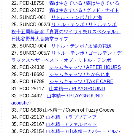
22. PCD-18750
森は生きている / 森は生きている
23. PCD-24373
森は生きている / グッド・ナイト
24. SUNCD-001
リトル・テンポ / 山と海
25. SUNCD-002/3
リトル・テンポ / リトルテンポ
祝十五周年記念「真夏のワイワイ祭りスペシャル」
日比谷野外大音楽堂ライブ
26. SUNCD-004
リトル・テンポ / 太陽の花嫁
27. SUNCD-005/7
リトル・テンポ / ゴールデン・デ
ラックス〜ザ・ベスト・オブ・リトル・テンポ
28. PCD-24336
シャムキャッツ / AFTER HOURS
29. PCD-18693
シャムキャッツ / たからじま
30. PCD-18785
シャムキャッツ / TAKE CARE
31. PCD-25117
山本精一 / PLAYGROUND
32. PCD-4492
山本精一 / PLAYGROUND
acoustic+
33. PCD-5838 山本精一 / Crown of Fuzzy Groove
34. PCD-25137
山本精一 / ラプソディア
35. PCD-25167
山本精一 / ファルセット
36. PCD-25154
山本精一 / 山本精一カバー・アルバ