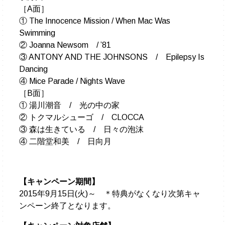
［A面］
① The Innocence Mission / When Mac Was
Swimming
② Joanna Newsom / ’81
③ ANTONY AND THE JOHNSONS / Epilepsy Is
Dancing
④ Mice Parade / Nights Wave
［B面］
① 湯川潮音 / 光の中の家
② トクマルシューゴ / CLOCCA
③ 森は生きている / 日々の泡沫
④ 二階堂和美 / 日向月
【キャンペーン期間】
2015年9月15日(火)～ ＊特典がなくなり次第キャ
ンペーン終了となります。